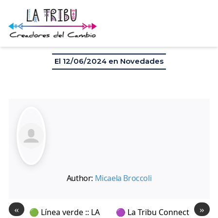
✨ PROGRAMA DE DESARROLLO HUMANO –
MÓNICO CARVAJAL 🫂 | 4 Directos en La Tribu ::: Lunes
24 junio – 1, 8, 15 julio – 20:30hs :::
El 12/06/2024 en
Novedades
Author:
Micaela Broccoli
«
»
🟢 Línea verde :: LA
🟣 La Tribu Connect