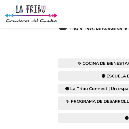
«
Haz el Test: La Rueda de la
✨ COCINA DE BIENESTAR co
🟣 ESCUELA D
🟣 La Tribu Connect | Un espa
✨ PROGRAMA DE DESARROLLO HUM
🟢