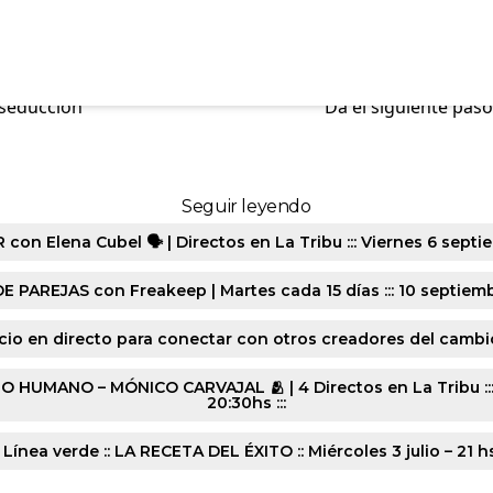
Da el siguiente paso con el programa: Conexión Real
 seducción
Da el siguiente pas
Seguir leyendo
n Elena Cubel 🗣️ | Directos en La Tribu ::: Viernes 6 septie
E PAREJAS con Freakeep | Martes cada 15 días ::: 10 septiembr
cio en directo para conectar con otros creadores del cambio :
ANO – MÓNICO CARVAJAL 🫂 | 4 Directos en La Tribu ::: Lune
20:30hs :::
 Línea verde :: LA RECETA DEL ÉXITO :: Miércoles 3 julio – 21 h