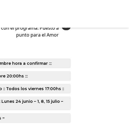
»
o con el programa: Puesto a
punto para el Amor
mbre hora a confirmar :::
e 20:00hs :::
: Todos los viernes 17:00hs ::
s 24 junio – 1, 8, 15 julio –
s ~