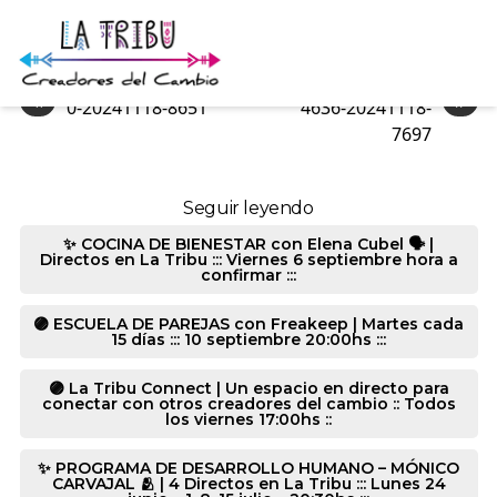
0-20241118-8651
«
»
0-20241118-8651
4636-20241118-
7697
Seguir leyendo
✨ COCINA DE BIENESTAR con Elena Cubel 🗣️ |
Directos en La Tribu ::: Viernes 6 septiembre hora a
confirmar :::
🟣 ESCUELA DE PAREJAS con Freakeep | Martes cada
15 días ::: 10 septiembre 20:00hs :::
🟣 La Tribu Connect | Un espacio en directo para
conectar con otros creadores del cambio :: Todos
los viernes 17:00hs ::
✨ PROGRAMA DE DESARROLLO HUMANO – MÓNICO
CARVAJAL 🫂 | 4 Directos en La Tribu ::: Lunes 24