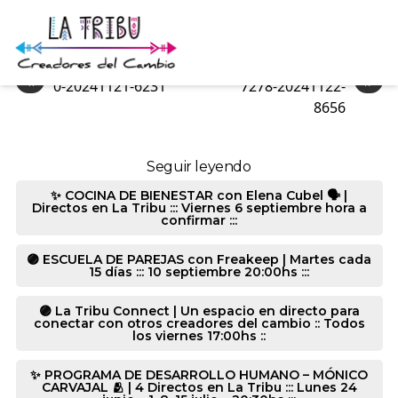
0-20241122-8704
«
»
0-20241121-6231
7278-20241122-
8656
Seguir leyendo
✨ COCINA DE BIENESTAR con Elena Cubel 🗣️ |
Directos en La Tribu ::: Viernes 6 septiembre hora a
confirmar :::
🟣 ESCUELA DE PAREJAS con Freakeep | Martes cada
15 días ::: 10 septiembre 20:00hs :::
🟣 La Tribu Connect | Un espacio en directo para
conectar con otros creadores del cambio :: Todos
los viernes 17:00hs ::
✨ PROGRAMA DE DESARROLLO HUMANO – MÓNICO
CARVAJAL 🫂 | 4 Directos en La Tribu ::: Lunes 24