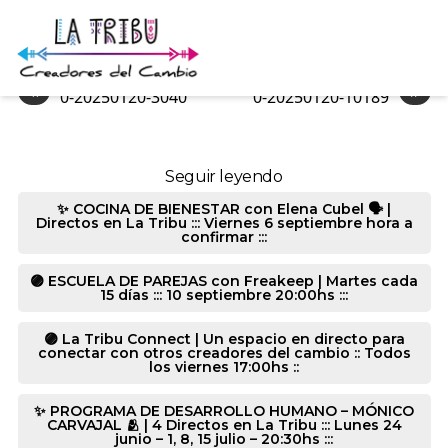
0-20250120-3040
«
»
0-20250120-3040
0-20250120-10189
Seguir leyendo
✨ COCINA DE BIENESTAR con Elena Cubel 🗣️ |
Directos en La Tribu ::: Viernes 6 septiembre hora a
confirmar :::
🟣 ESCUELA DE PAREJAS con Freakeep | Martes cada
15 días ::: 10 septiembre 20:00hs :::
🟣 La Tribu Connect | Un espacio en directo para
conectar con otros creadores del cambio :: Todos
los viernes 17:00hs ::
✨ PROGRAMA DE DESARROLLO HUMANO – MÓNICO
CARVAJAL 🫂 | 4 Directos en La Tribu ::: Lunes 24
junio – 1, 8, 15 julio – 20:30hs :::