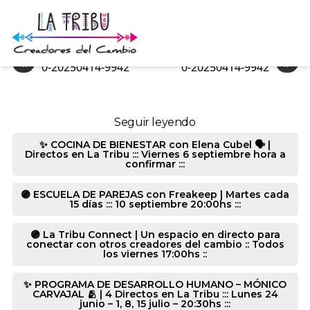
0-20250414-9942
«
»
0-20250414-9942
0-20250414-9942
Seguir leyendo
✨ COCINA DE BIENESTAR con Elena Cubel 🗣️ |
Directos en La Tribu ::: Viernes 6 septiembre hora a
confirmar :::
🟣 ESCUELA DE PAREJAS con Freakeep | Martes cada
15 días ::: 10 septiembre 20:00hs :::
🟣 La Tribu Connect | Un espacio en directo para
conectar con otros creadores del cambio :: Todos
los viernes 17:00hs ::
✨ PROGRAMA DE DESARROLLO HUMANO – MÓNICO
CARVAJAL 🫂 | 4 Directos en La Tribu ::: Lunes 24
junio – 1, 8, 15 julio – 20:30hs :::