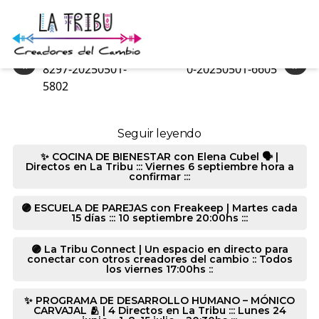
0-20250501-6605
«
»
8297-20250501-
0-20250501-6605
5802
Seguir leyendo
✨ COCINA DE BIENESTAR con Elena Cubel 🗣️ |
Directos en La Tribu ::: Viernes 6 septiembre hora a
confirmar :::
🟣 ESCUELA DE PAREJAS con Freakeep | Martes cada
15 días ::: 10 septiembre 20:00hs :::
🟣 La Tribu Connect | Un espacio en directo para
conectar con otros creadores del cambio :: Todos
los viernes 17:00hs ::
✨ PROGRAMA DE DESARROLLO HUMANO – MÓNICO
CARVAJAL 🫂 | 4 Directos en La Tribu ::: Lunes 24