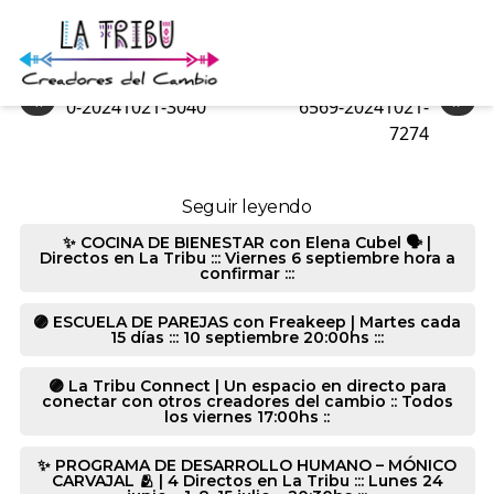
10019-20241021-3040
«
»
0-20241021-3040
6569-20241021-
7274
Seguir leyendo
✨ COCINA DE BIENESTAR con Elena Cubel 🗣️ |
Directos en La Tribu ::: Viernes 6 septiembre hora a
confirmar :::
🟣 ESCUELA DE PAREJAS con Freakeep | Martes cada
15 días ::: 10 septiembre 20:00hs :::
🟣 La Tribu Connect | Un espacio en directo para
conectar con otros creadores del cambio :: Todos
los viernes 17:00hs ::
✨ PROGRAMA DE DESARROLLO HUMANO – MÓNICO
CARVAJAL 🫂 | 4 Directos en La Tribu ::: Lunes 24