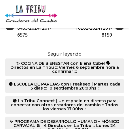
10282-20241201-6036
«
»
8435-20241201-
10282-20241201-
6575
8159
Seguir leyendo
✨ COCINA DE BIENESTAR con Elena Cubel 🗣️ |
Directos en La Tribu ::: Viernes 6 septiembre hora a
confirmar :::
🟣 ESCUELA DE PAREJAS con Freakeep | Martes cada
15 días ::: 10 septiembre 20:00hs :::
🟣 La Tribu Connect | Un espacio en directo para
conectar con otros creadores del cambio :: Todos
los viernes 17:00hs ::
✨ PROGRAMA DE DESARROLLO HUMANO – MÓNICO
CARVAJAL 🫂 | 4 Directos en La Tribu ::: Lunes 24