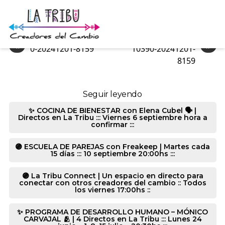
10282-20241201-6509
«
»
0-20241201-8159
10390-20241201-
8159
Seguir leyendo
✨ COCINA DE BIENESTAR con Elena Cubel 🗣️ |
Directos en La Tribu ::: Viernes 6 septiembre hora a
confirmar :::
🟣 ESCUELA DE PAREJAS con Freakeep | Martes cada
15 días ::: 10 septiembre 20:00hs :::
🟣 La Tribu Connect | Un espacio en directo para
conectar con otros creadores del cambio :: Todos
los viernes 17:00hs ::
✨ PROGRAMA DE DESARROLLO HUMANO – MÓNICO
CARVAJAL 🫂 | 4 Directos en La Tribu ::: Lunes 24