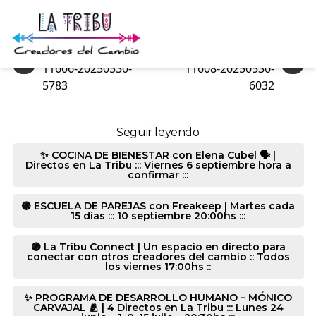
11606-20250530-8656
«
»
11606-20250530-
11608-20250530-
5783
6032
Seguir leyendo
✨ COCINA DE BIENESTAR con Elena Cubel 🗣️ |
Directos en La Tribu ::: Viernes 6 septiembre hora a
confirmar :::
🟣 ESCUELA DE PAREJAS con Freakeep | Martes cada
15 días ::: 10 septiembre 20:00hs :::
🟣 La Tribu Connect | Un espacio en directo para
conectar con otros creadores del cambio :: Todos
los viernes 17:00hs ::
✨ PROGRAMA DE DESARROLLO HUMANO – MÓNICO
CARVAJAL 🫂 | 4 Directos en La Tribu ::: Lunes 24