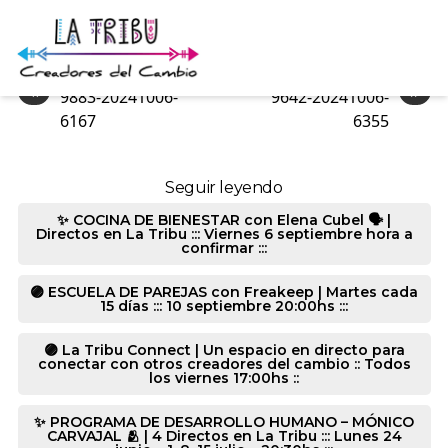
1613-20241006-3040
«
»
9883-20241006-
9642-20241006-
6167
6355
Seguir leyendo
✨ COCINA DE BIENESTAR con Elena Cubel 🗣️ |
Directos en La Tribu ::: Viernes 6 septiembre hora a
confirmar :::
🟣 ESCUELA DE PAREJAS con Freakeep | Martes cada
15 días ::: 10 septiembre 20:00hs :::
🟣 La Tribu Connect | Un espacio en directo para
conectar con otros creadores del cambio :: Todos
los viernes 17:00hs ::
✨ PROGRAMA DE DESARROLLO HUMANO – MÓNICO
CARVAJAL 🫂 | 4 Directos en La Tribu ::: Lunes 24