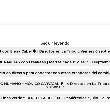
1750-20241029-5580
Seguir leyendo
n Elena Cubel 🗣️ | Directos en La Tribu ::: Viernes 6 septie
E PAREJAS con Freakeep | Martes cada 15 días ::: 10 septiembr
cio en directo para conectar con otros creadores del cambio :
ANO – MÓNICO CARVAJAL 🫂 | 4 Directos en La Tribu ::: Lune
20:30hs :::
 Línea verde :: LA RECETA DEL ÉXITO :: Miércoles 3 julio – 21 h