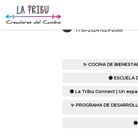
«
1750-20241029-2066
✨ COCINA DE BIENESTAR co
🟣 ESCUELA D
🟣 La Tribu Connect | Un espa
✨ PROGRAMA DE DESARROLLO HUM
🟢