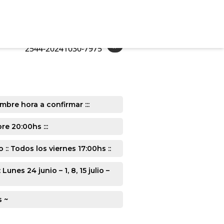
»
2544-20241030-7975
mbre hora a confirmar :::
e 20:00hs :::
: Todos los viernes 17:00hs ::
s 24 junio – 1, 8, 15 julio –
s ~