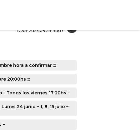
»
1785-20240925-5667
mbre hora a confirmar :::
e 20:00hs :::
: Todos los viernes 17:00hs ::
s 24 junio – 1, 8, 15 julio –
s ~