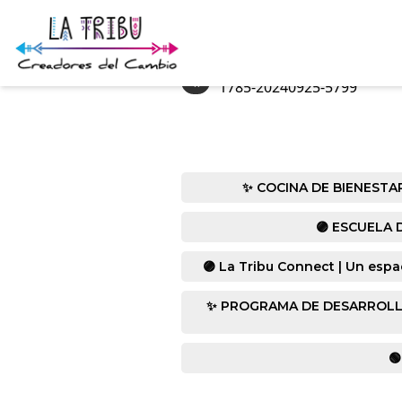
«
1785-20240925-5799
✨ COCINA DE BIENESTAR co
🟣 ESCUELA D
🟣 La Tribu Connect | Un espa
✨ PROGRAMA DE DESARROLLO HUM
🟢