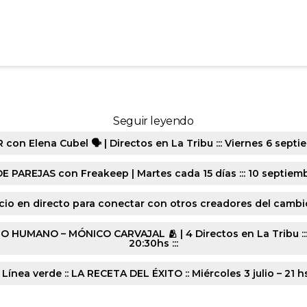
1785-20240925-1219
Seguir leyendo
n Elena Cubel 🗣️ | Directos en La Tribu ::: Viernes 6 septie
E PAREJAS con Freakeep | Martes cada 15 días ::: 10 septiembr
cio en directo para conectar con otros creadores del cambio :
ANO – MÓNICO CARVAJAL 🫂 | 4 Directos en La Tribu ::: Lune
20:30hs :::
 Línea verde :: LA RECETA DEL ÉXITO :: Miércoles 3 julio – 21 h