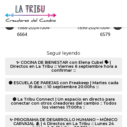
1896-20241004-6167
«
»
1688-20241004-
1896-20241004-
6664
6579
Seguir leyendo
✨ COCINA DE BIENESTAR con Elena Cubel 🗣️ |
Directos en La Tribu ::: Viernes 6 septiembre hora a
confirmar :::
🟣 ESCUELA DE PAREJAS con Freakeep | Martes cada
15 días ::: 10 septiembre 20:00hs :::
🟣 La Tribu Connect | Un espacio en directo para
conectar con otros creadores del cambio :: Todos
los viernes 17:00hs ::
✨ PROGRAMA DE DESARROLLO HUMANO – MÓNICO
CARVAJAL 🫂 | 4 Directos en La Tribu ::: Lunes 24