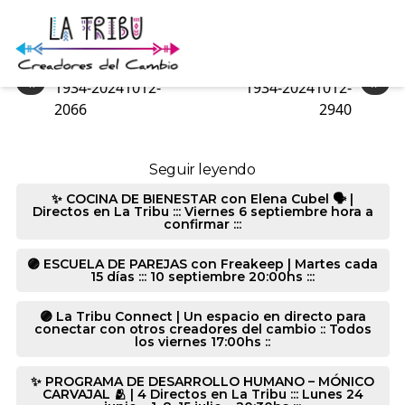
1934-20241012-2057
«
»
1934-20241012-
1934-20241012-
2066
2940
Seguir leyendo
✨ COCINA DE BIENESTAR con Elena Cubel 🗣️ |
Directos en La Tribu ::: Viernes 6 septiembre hora a
confirmar :::
🟣 ESCUELA DE PAREJAS con Freakeep | Martes cada
15 días ::: 10 septiembre 20:00hs :::
🟣 La Tribu Connect | Un espacio en directo para
conectar con otros creadores del cambio :: Todos
los viernes 17:00hs ::
✨ PROGRAMA DE DESARROLLO HUMANO – MÓNICO
CARVAJAL 🫂 | 4 Directos en La Tribu ::: Lunes 24