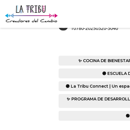
«
10780-20250320-3040
✨ COCINA DE BIENESTAR co
🟣 ESCUELA D
🟣 La Tribu Connect | Un espa
✨ PROGRAMA DE DESARROLLO HUM
🟢