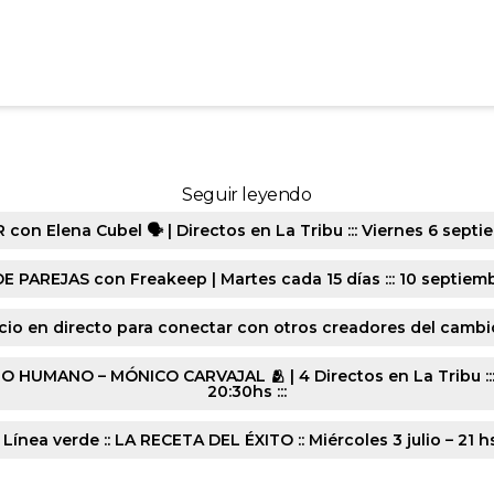
2477-20250321-6503
Seguir leyendo
n Elena Cubel 🗣️ | Directos en La Tribu ::: Viernes 6 septie
E PAREJAS con Freakeep | Martes cada 15 días ::: 10 septiembr
cio en directo para conectar con otros creadores del cambio :
ANO – MÓNICO CARVAJAL 🫂 | 4 Directos en La Tribu ::: Lune
20:30hs :::
 Línea verde :: LA RECETA DEL ÉXITO :: Miércoles 3 julio – 21 h