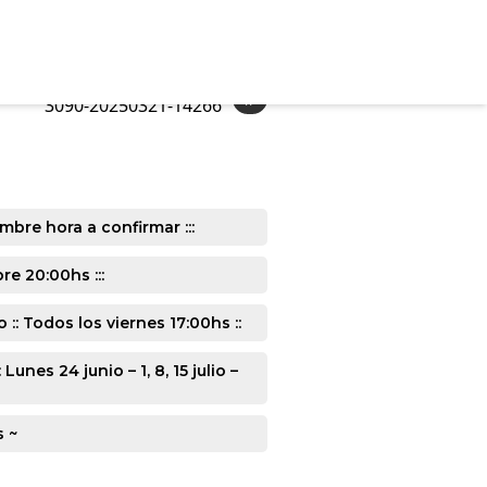
»
3090-20250321-14266
mbre hora a confirmar :::
e 20:00hs :::
: Todos los viernes 17:00hs ::
s 24 junio – 1, 8, 15 julio –
s ~