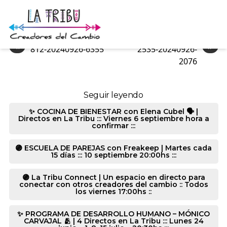
2535-20240926-2056
«
»
812-20240926-6355
2535-20240926-
2076
Seguir leyendo
✨ COCINA DE BIENESTAR con Elena Cubel 🗣️ |
Directos en La Tribu ::: Viernes 6 septiembre hora a
confirmar :::
🟣 ESCUELA DE PAREJAS con Freakeep | Martes cada
15 días ::: 10 septiembre 20:00hs :::
🟣 La Tribu Connect | Un espacio en directo para
conectar con otros creadores del cambio :: Todos
los viernes 17:00hs ::
✨ PROGRAMA DE DESARROLLO HUMANO – MÓNICO
CARVAJAL 🫂 | 4 Directos en La Tribu ::: Lunes 24