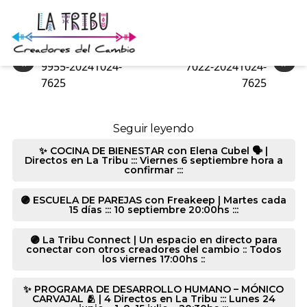
2558-20241024-7625
«
»
9955-20241024-
7022-20241024-
7625
7625
Seguir leyendo
✨ COCINA DE BIENESTAR con Elena Cubel 🗣️ |
Directos en La Tribu ::: Viernes 6 septiembre hora a
confirmar :::
🟣 ESCUELA DE PAREJAS con Freakeep | Martes cada
15 días ::: 10 septiembre 20:00hs :::
🟣 La Tribu Connect | Un espacio en directo para
conectar con otros creadores del cambio :: Todos
los viernes 17:00hs ::
✨ PROGRAMA DE DESARROLLO HUMANO – MÓNICO
CARVAJAL 🫂 | 4 Directos en La Tribu ::: Lunes 24