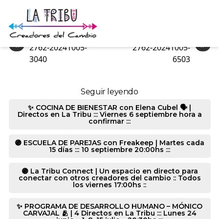
2762-20241005-6582
«
»
2762-20241005-
2762-20241005-
3040
6503
Seguir leyendo
✨ COCINA DE BIENESTAR con Elena Cubel 🗣️ |
Directos en La Tribu ::: Viernes 6 septiembre hora a
confirmar :::
🟣 ESCUELA DE PAREJAS con Freakeep | Martes cada
15 días ::: 10 septiembre 20:00hs :::
🟣 La Tribu Connect | Un espacio en directo para
conectar con otros creadores del cambio :: Todos
los viernes 17:00hs ::
✨ PROGRAMA DE DESARROLLO HUMANO – MÓNICO
CARVAJAL 🫂 | 4 Directos en La Tribu ::: Lunes 24