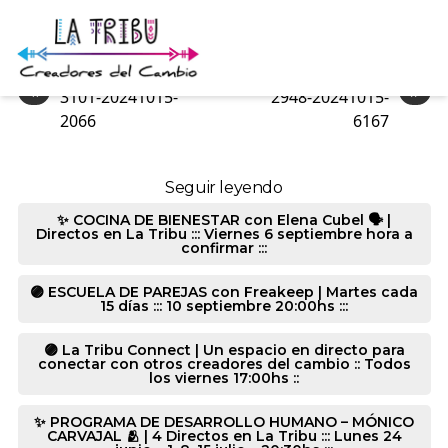
2948-20241015-6036
«
»
3101-20241015-
2948-20241015-
2066
6167
Seguir leyendo
✨ COCINA DE BIENESTAR con Elena Cubel 🗣️ |
Directos en La Tribu ::: Viernes 6 septiembre hora a
confirmar :::
🟣 ESCUELA DE PAREJAS con Freakeep | Martes cada
15 días ::: 10 septiembre 20:00hs :::
🟣 La Tribu Connect | Un espacio en directo para
conectar con otros creadores del cambio :: Todos
los viernes 17:00hs ::
✨ PROGRAMA DE DESARROLLO HUMANO – MÓNICO
CARVAJAL 🫂 | 4 Directos en La Tribu ::: Lunes 24