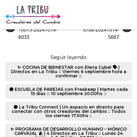
2972-20241014-7274
«
»
10015-20241014-
5708-20241014-
6033
5667
Seguir leyendo
✨ COCINA DE BIENESTAR con Elena Cubel 🗣️ |
Directos en La Tribu ::: Viernes 6 septiembre hora a
confirmar :::
🟣 ESCUELA DE PAREJAS con Freakeep | Martes cada
15 días ::: 10 septiembre 20:00hs :::
🟣 La Tribu Connect | Un espacio en directo para
conectar con otros creadores del cambio :: Todos
los viernes 17:00hs ::
✨ PROGRAMA DE DESARROLLO HUMANO – MÓNICO
CARVAJAL 🫂 | 4 Directos en La Tribu ::: Lunes 24