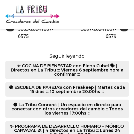
3097-20241007-2076
«
»
9665-20241007-
3097-20241007-
6575
6579
Seguir leyendo
✨ COCINA DE BIENESTAR con Elena Cubel 🗣️ |
Directos en La Tribu ::: Viernes 6 septiembre hora a
confirmar :::
🟣 ESCUELA DE PAREJAS con Freakeep | Martes cada
15 días ::: 10 septiembre 20:00hs :::
🟣 La Tribu Connect | Un espacio en directo para
conectar con otros creadores del cambio :: Todos
los viernes 17:00hs ::
✨ PROGRAMA DE DESARROLLO HUMANO – MÓNICO
CARVAJAL 🫂 | 4 Directos en La Tribu ::: Lunes 24