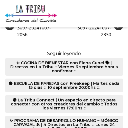
3097-20241007-2951
«
»
3097-20241007-
3097-20241007-
2056
2330
Seguir leyendo
✨ COCINA DE BIENESTAR con Elena Cubel 🗣️ |
Directos en La Tribu ::: Viernes 6 septiembre hora a
confirmar :::
🟣 ESCUELA DE PAREJAS con Freakeep | Martes cada
15 días ::: 10 septiembre 20:00hs :::
🟣 La Tribu Connect | Un espacio en directo para
conectar con otros creadores del cambio :: Todos
los viernes 17:00hs ::
✨ PROGRAMA DE DESARROLLO HUMANO – MÓNICO
CARVAJAL 🫂 | 4 Directos en La Tribu ::: Lunes 24