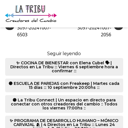
3097-20241007-6575
«
»
3097-20241007-
3097-20241007-
6503
2056
Seguir leyendo
✨ COCINA DE BIENESTAR con Elena Cubel 🗣️ |
Directos en La Tribu ::: Viernes 6 septiembre hora a
confirmar :::
🟣 ESCUELA DE PAREJAS con Freakeep | Martes cada
15 días ::: 10 septiembre 20:00hs :::
🟣 La Tribu Connect | Un espacio en directo para
conectar con otros creadores del cambio :: Todos
los viernes 17:00hs ::
✨ PROGRAMA DE DESARROLLO HUMANO – MÓNICO
CARVAJAL 🫂 | 4 Directos en La Tribu ::: Lunes 24