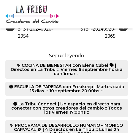
3131-20240920-2054
«
»
3131-20240920-
3131-20240920-
2954
2065
Seguir leyendo
✨ COCINA DE BIENESTAR con Elena Cubel 🗣️ |
Directos en La Tribu ::: Viernes 6 septiembre hora a
confirmar :::
🟣 ESCUELA DE PAREJAS con Freakeep | Martes cada
15 días ::: 10 septiembre 20:00hs :::
🟣 La Tribu Connect | Un espacio en directo para
conectar con otros creadores del cambio :: Todos
los viernes 17:00hs ::
✨ PROGRAMA DE DESARROLLO HUMANO – MÓNICO
CARVAJAL 🫂 | 4 Directos en La Tribu ::: Lunes 24