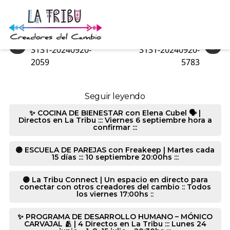
3131-20240920-5799
«
»
3131-20240920-
3131-20240920-
2059
5783
Seguir leyendo
✨ COCINA DE BIENESTAR con Elena Cubel 🗣️ |
Directos en La Tribu ::: Viernes 6 septiembre hora a
confirmar :::
🟣 ESCUELA DE PAREJAS con Freakeep | Martes cada
15 días ::: 10 septiembre 20:00hs :::
🟣 La Tribu Connect | Un espacio en directo para
conectar con otros creadores del cambio :: Todos
los viernes 17:00hs ::
✨ PROGRAMA DE DESARROLLO HUMANO – MÓNICO
CARVAJAL 🫂 | 4 Directos en La Tribu ::: Lunes 24