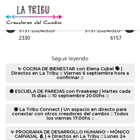
3131-20240920-6167
«
»
3131-20240920-
3131-20240920-
2330
6157
Seguir leyendo
✨ COCINA DE BIENESTAR con Elena Cubel 🗣️ |
Directos en La Tribu ::: Viernes 6 septiembre hora a
confirmar :::
🟣 ESCUELA DE PAREJAS con Freakeep | Martes cada
15 días ::: 10 septiembre 20:00hs :::
🟣 La Tribu Connect | Un espacio en directo para
conectar con otros creadores del cambio :: Todos
los viernes 17:00hs ::
✨ PROGRAMA DE DESARROLLO HUMANO – MÓNICO
CARVAJAL 🫂 | 4 Directos en La Tribu ::: Lunes 24