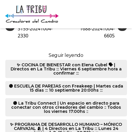
3155-20241004-2951
«
»
3155-20241004-
1688-20241004-
2330
6605
Seguir leyendo
✨ COCINA DE BIENESTAR con Elena Cubel 🗣️ |
Directos en La Tribu ::: Viernes 6 septiembre hora a
confirmar :::
🟣 ESCUELA DE PAREJAS con Freakeep | Martes cada
15 días ::: 10 septiembre 20:00hs :::
🟣 La Tribu Connect | Un espacio en directo para
conectar con otros creadores del cambio :: Todos
los viernes 17:00hs ::
✨ PROGRAMA DE DESARROLLO HUMANO – MÓNICO
CARVAJAL 🫂 | 4 Directos en La Tribu ::: Lunes 24