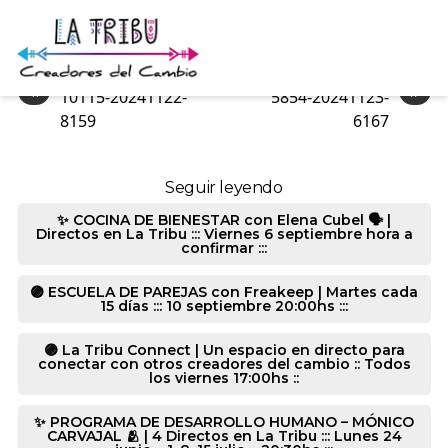
3340-20241123-6033
«
»
10115-20241122-
5854-20241123-
8159
6167
Seguir leyendo
✨ COCINA DE BIENESTAR con Elena Cubel 🗣️ |
Directos en La Tribu ::: Viernes 6 septiembre hora a
confirmar :::
🟣 ESCUELA DE PAREJAS con Freakeep | Martes cada
15 días ::: 10 septiembre 20:00hs :::
🟣 La Tribu Connect | Un espacio en directo para
conectar con otros creadores del cambio :: Todos
los viernes 17:00hs ::
✨ PROGRAMA DE DESARROLLO HUMANO – MÓNICO
CARVAJAL 🫂 | 4 Directos en La Tribu ::: Lunes 24