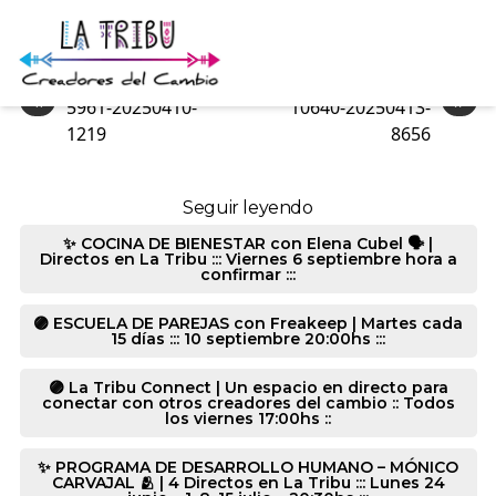
441-20250411-2056
«
»
5961-20250410-
10640-20250413-
1219
8656
Seguir leyendo
✨ COCINA DE BIENESTAR con Elena Cubel 🗣️ |
Directos en La Tribu ::: Viernes 6 septiembre hora a
confirmar :::
🟣 ESCUELA DE PAREJAS con Freakeep | Martes cada
15 días ::: 10 septiembre 20:00hs :::
🟣 La Tribu Connect | Un espacio en directo para
conectar con otros creadores del cambio :: Todos
los viernes 17:00hs ::
✨ PROGRAMA DE DESARROLLO HUMANO – MÓNICO
CARVAJAL 🫂 | 4 Directos en La Tribu ::: Lunes 24