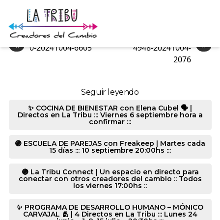
4948-20241004-548
«
»
0-20241004-6605
4948-20241004-
2076
Seguir leyendo
✨ COCINA DE BIENESTAR con Elena Cubel 🗣️ |
Directos en La Tribu ::: Viernes 6 septiembre hora a
confirmar :::
🟣 ESCUELA DE PAREJAS con Freakeep | Martes cada
15 días ::: 10 septiembre 20:00hs :::
🟣 La Tribu Connect | Un espacio en directo para
conectar con otros creadores del cambio :: Todos
los viernes 17:00hs ::
✨ PROGRAMA DE DESARROLLO HUMANO – MÓNICO
CARVAJAL 🫂 | 4 Directos en La Tribu ::: Lunes 24