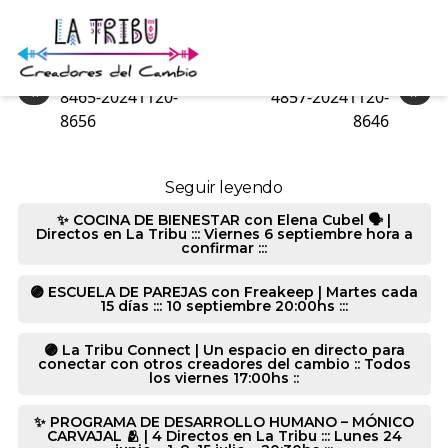
5686-20241120-8656
«
»
8465-20241120-
4857-20241120-
8656
8646
Seguir leyendo
✨ COCINA DE BIENESTAR con Elena Cubel 🗣️ |
Directos en La Tribu ::: Viernes 6 septiembre hora a
confirmar :::
🟣 ESCUELA DE PAREJAS con Freakeep | Martes cada
15 días ::: 10 septiembre 20:00hs :::
🟣 La Tribu Connect | Un espacio en directo para
conectar con otros creadores del cambio :: Todos
los viernes 17:00hs ::
✨ PROGRAMA DE DESARROLLO HUMANO – MÓNICO
CARVAJAL 🫂 | 4 Directos en La Tribu ::: Lunes 24