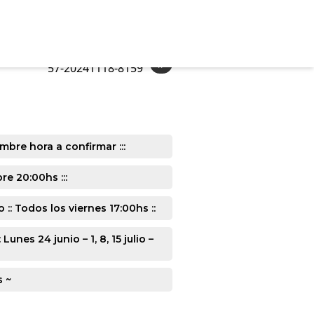
»
57-20241118-8159
mbre hora a confirmar :::
e 20:00hs :::
: Todos los viernes 17:00hs ::
s 24 junio – 1, 8, 15 julio –
s ~