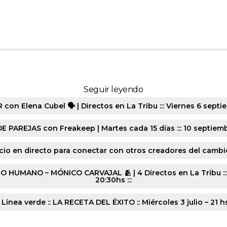
57-20241118-8283
Seguir leyendo
n Elena Cubel 🗣️ | Directos en La Tribu ::: Viernes 6 septie
E PAREJAS con Freakeep | Martes cada 15 días ::: 10 septiembr
cio en directo para conectar con otros creadores del cambio :
ANO – MÓNICO CARVAJAL 🫂 | 4 Directos en La Tribu ::: Lune
20:30hs :::
 Línea verde :: LA RECETA DEL ÉXITO :: Miércoles 3 julio – 21 h