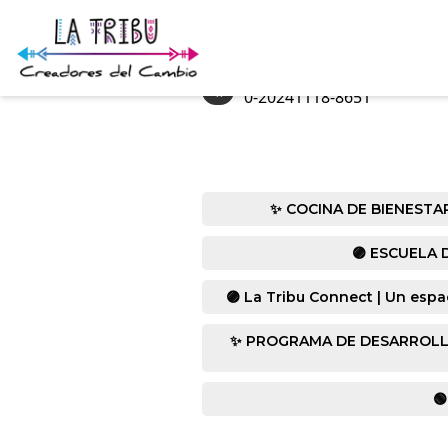
«
0-20241118-8651
✨ COCINA DE BIENESTAR co
🟣 ESCUELA D
🟣 La Tribu Connect | Un espa
✨ PROGRAMA DE DESARROLLO HUM
🟢