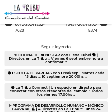
6612-20241202-8159
«
»
6612-20241202-
10451-20241202-
7620
8374
Seguir leyendo
✨ COCINA DE BIENESTAR con Elena Cubel 🗣️ |
Directos en La Tribu ::: Viernes 6 septiembre hora a
confirmar :::
🟣 ESCUELA DE PAREJAS con Freakeep | Martes cada
15 días ::: 10 septiembre 20:00hs :::
🟣 La Tribu Connect | Un espacio en directo para
conectar con otros creadores del cambio :: Todos
los viernes 17:00hs ::
✨ PROGRAMA DE DESARROLLO HUMANO – MÓNICO
CARVAJAL 🫂 | 4 Directos en La Tribu ::: Lunes 24