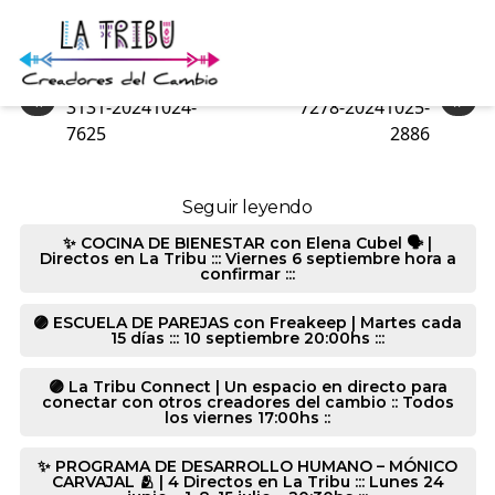
6962-20241024-7625
«
»
3131-20241024-
7278-20241025-
7625
2886
Seguir leyendo
✨ COCINA DE BIENESTAR con Elena Cubel 🗣️ |
Directos en La Tribu ::: Viernes 6 septiembre hora a
confirmar :::
🟣 ESCUELA DE PAREJAS con Freakeep | Martes cada
15 días ::: 10 septiembre 20:00hs :::
🟣 La Tribu Connect | Un espacio en directo para
conectar con otros creadores del cambio :: Todos
los viernes 17:00hs ::
✨ PROGRAMA DE DESARROLLO HUMANO – MÓNICO
CARVAJAL 🫂 | 4 Directos en La Tribu ::: Lunes 24