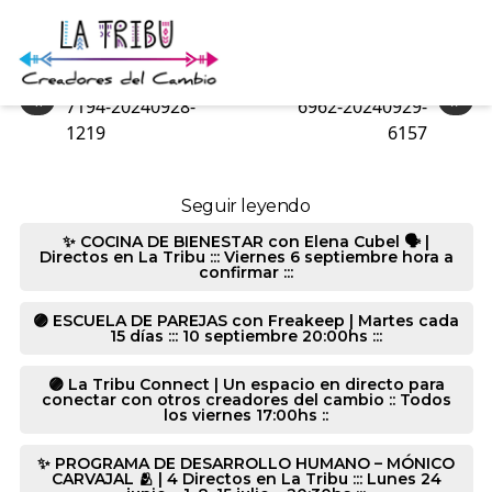
7002-20240929-2076
«
»
7194-20240928-
6962-20240929-
1219
6157
Seguir leyendo
✨ COCINA DE BIENESTAR con Elena Cubel 🗣️ |
Directos en La Tribu ::: Viernes 6 septiembre hora a
confirmar :::
🟣 ESCUELA DE PAREJAS con Freakeep | Martes cada
15 días ::: 10 septiembre 20:00hs :::
🟣 La Tribu Connect | Un espacio en directo para
conectar con otros creadores del cambio :: Todos
los viernes 17:00hs ::
✨ PROGRAMA DE DESARROLLO HUMANO – MÓNICO
CARVAJAL 🫂 | 4 Directos en La Tribu ::: Lunes 24