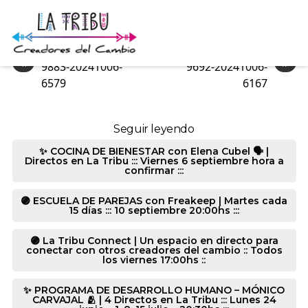
8077-20241006-2076
«
»
9883-20241006-
9692-20241006-
6579
6167
Seguir leyendo
✨ COCINA DE BIENESTAR con Elena Cubel 🗣️ |
Directos en La Tribu ::: Viernes 6 septiembre hora a
confirmar :::
🟣 ESCUELA DE PAREJAS con Freakeep | Martes cada
15 días ::: 10 septiembre 20:00hs :::
🟣 La Tribu Connect | Un espacio en directo para
conectar con otros creadores del cambio :: Todos
los viernes 17:00hs ::
✨ PROGRAMA DE DESARROLLO HUMANO – MÓNICO
CARVAJAL 🫂 | 4 Directos en La Tribu ::: Lunes 24