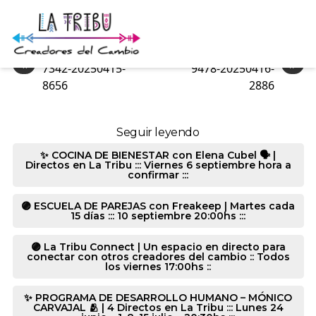
8157-20250416-15016
«
»
7342-20250415-
9478-20250416-
8656
2886
Seguir leyendo
✨ COCINA DE BIENESTAR con Elena Cubel 🗣️ |
Directos en La Tribu ::: Viernes 6 septiembre hora a
confirmar :::
🟣 ESCUELA DE PAREJAS con Freakeep | Martes cada
15 días ::: 10 septiembre 20:00hs :::
🟣 La Tribu Connect | Un espacio en directo para
conectar con otros creadores del cambio :: Todos
los viernes 17:00hs ::
✨ PROGRAMA DE DESARROLLO HUMANO – MÓNICO
CARVAJAL 🫂 | 4 Directos en La Tribu ::: Lunes 24