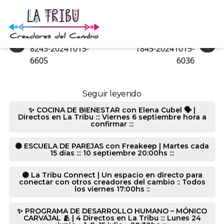
8243-20241015-6289
«
»
8243-20241015-
1845-20241015-
6605
6036
Seguir leyendo
✨ COCINA DE BIENESTAR con Elena Cubel 🗣️ |
Directos en La Tribu ::: Viernes 6 septiembre hora a
confirmar :::
🟣 ESCUELA DE PAREJAS con Freakeep | Martes cada
15 días ::: 10 septiembre 20:00hs :::
🟣 La Tribu Connect | Un espacio en directo para
conectar con otros creadores del cambio :: Todos
los viernes 17:00hs ::
✨ PROGRAMA DE DESARROLLO HUMANO – MÓNICO
CARVAJAL 🫂 | 4 Directos en La Tribu ::: Lunes 24