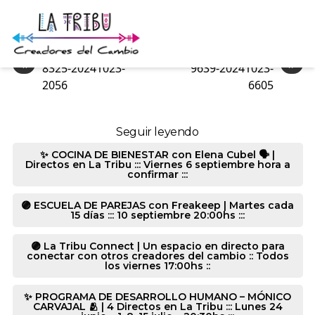
8325-20241023-2940
«
»
8325-20241023-
9639-20241023-
2056
6605
Seguir leyendo
✨ COCINA DE BIENESTAR con Elena Cubel 🗣️ |
Directos en La Tribu ::: Viernes 6 septiembre hora a
confirmar :::
🟣 ESCUELA DE PAREJAS con Freakeep | Martes cada
15 días ::: 10 septiembre 20:00hs :::
🟣 La Tribu Connect | Un espacio en directo para
conectar con otros creadores del cambio :: Todos
los viernes 17:00hs ::
✨ PROGRAMA DE DESARROLLO HUMANO – MÓNICO
CARVAJAL 🫂 | 4 Directos en La Tribu ::: Lunes 24