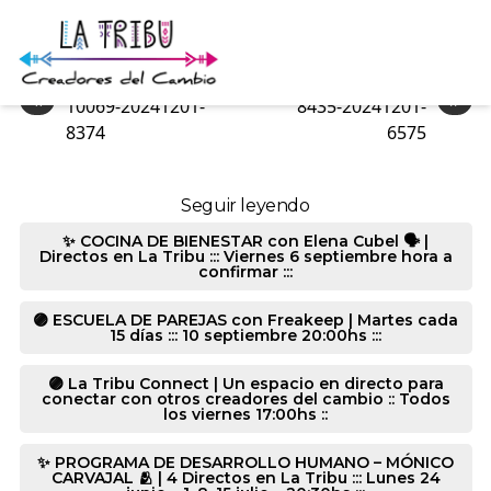
8435-20241201-6503
«
»
10069-20241201-
8435-20241201-
8374
6575
Seguir leyendo
✨ COCINA DE BIENESTAR con Elena Cubel 🗣️ |
Directos en La Tribu ::: Viernes 6 septiembre hora a
confirmar :::
🟣 ESCUELA DE PAREJAS con Freakeep | Martes cada
15 días ::: 10 septiembre 20:00hs :::
🟣 La Tribu Connect | Un espacio en directo para
conectar con otros creadores del cambio :: Todos
los viernes 17:00hs ::
✨ PROGRAMA DE DESARROLLO HUMANO – MÓNICO
CARVAJAL 🫂 | 4 Directos en La Tribu ::: Lunes 24