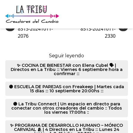
8513-20241011-6157
«
»
8513-20241011-
8513-20241011-
2076
2330
Seguir leyendo
✨ COCINA DE BIENESTAR con Elena Cubel 🗣️ |
Directos en La Tribu ::: Viernes 6 septiembre hora a
confirmar :::
🟣 ESCUELA DE PAREJAS con Freakeep | Martes cada
15 días ::: 10 septiembre 20:00hs :::
🟣 La Tribu Connect | Un espacio en directo para
conectar con otros creadores del cambio :: Todos
los viernes 17:00hs ::
✨ PROGRAMA DE DESARROLLO HUMANO – MÓNICO
CARVAJAL 🫂 | 4 Directos en La Tribu ::: Lunes 24