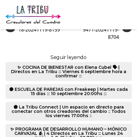
9085-20241119-8374
«
»
18-20241119-8159
9471-20241119-
8704
Seguir leyendo
✨ COCINA DE BIENESTAR con Elena Cubel 🗣️ |
Directos en La Tribu ::: Viernes 6 septiembre hora a
confirmar :::
🟣 ESCUELA DE PAREJAS con Freakeep | Martes cada
15 días ::: 10 septiembre 20:00hs :::
🟣 La Tribu Connect | Un espacio en directo para
conectar con otros creadores del cambio :: Todos
los viernes 17:00hs ::
✨ PROGRAMA DE DESARROLLO HUMANO – MÓNICO
CARVAJAL 🫂 | 4 Directos en La Tribu ::: Lunes 24