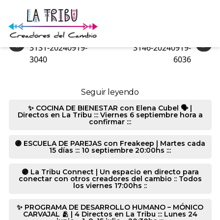
9103-20240919-6032
«
»
3131-20240919-
3146-20240919-
3040
6036
Seguir leyendo
✨ COCINA DE BIENESTAR con Elena Cubel 🗣️ |
Directos en La Tribu ::: Viernes 6 septiembre hora a
confirmar :::
🟣 ESCUELA DE PAREJAS con Freakeep | Martes cada
15 días ::: 10 septiembre 20:00hs :::
🟣 La Tribu Connect | Un espacio en directo para
conectar con otros creadores del cambio :: Todos
los viernes 17:00hs ::
✨ PROGRAMA DE DESARROLLO HUMANO – MÓNICO
CARVAJAL 🫂 | 4 Directos en La Tribu ::: Lunes 24