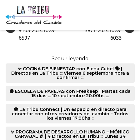
9103-20241028-384
«
»
9103-20241028-
3871-20241028-
6597
6033
Seguir leyendo
✨ COCINA DE BIENESTAR con Elena Cubel 🗣️ |
Directos en La Tribu ::: Viernes 6 septiembre hora a
confirmar :::
🟣 ESCUELA DE PAREJAS con Freakeep | Martes cada
15 días ::: 10 septiembre 20:00hs :::
🟣 La Tribu Connect | Un espacio en directo para
conectar con otros creadores del cambio :: Todos
los viernes 17:00hs ::
✨ PROGRAMA DE DESARROLLO HUMANO – MÓNICO
CARVAJAL 🫂 | 4 Directos en La Tribu ::: Lunes 24