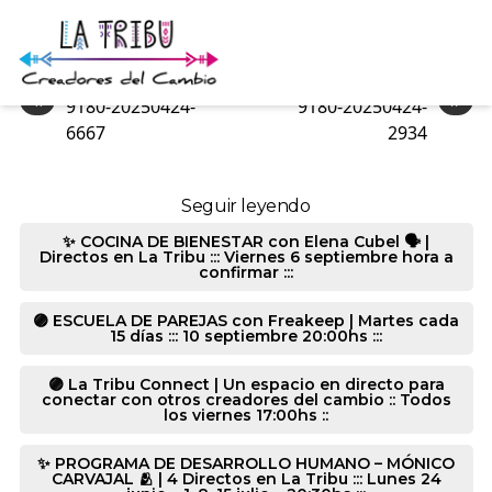
9180-20250424-15016
«
»
9180-20250424-
9180-20250424-
6667
2934
Seguir leyendo
✨ COCINA DE BIENESTAR con Elena Cubel 🗣️ |
Directos en La Tribu ::: Viernes 6 septiembre hora a
confirmar :::
🟣 ESCUELA DE PAREJAS con Freakeep | Martes cada
15 días ::: 10 septiembre 20:00hs :::
🟣 La Tribu Connect | Un espacio en directo para
conectar con otros creadores del cambio :: Todos
los viernes 17:00hs ::
✨ PROGRAMA DE DESARROLLO HUMANO – MÓNICO
CARVAJAL 🫂 | 4 Directos en La Tribu ::: Lunes 24