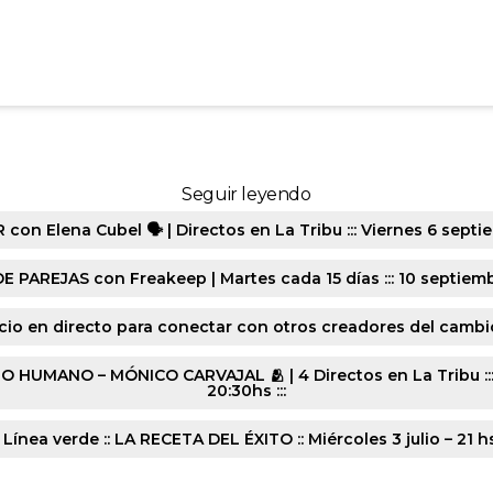
9180-20250424-2054
Seguir leyendo
n Elena Cubel 🗣️ | Directos en La Tribu ::: Viernes 6 septie
E PAREJAS con Freakeep | Martes cada 15 días ::: 10 septiembr
cio en directo para conectar con otros creadores del cambio :
ANO – MÓNICO CARVAJAL 🫂 | 4 Directos en La Tribu ::: Lune
20:30hs :::
 Línea verde :: LA RECETA DEL ÉXITO :: Miércoles 3 julio – 21 h