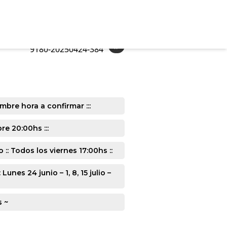
»
9180-20250424-384
mbre hora a confirmar :::
e 20:00hs :::
: Todos los viernes 17:00hs ::
s 24 junio – 1, 8, 15 julio –
s ~