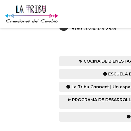
«
9180-20250424-2934
✨ COCINA DE BIENESTAR co
🟣 ESCUELA D
🟣 La Tribu Connect | Un espa
✨ PROGRAMA DE DESARROLLO HUM
🟢