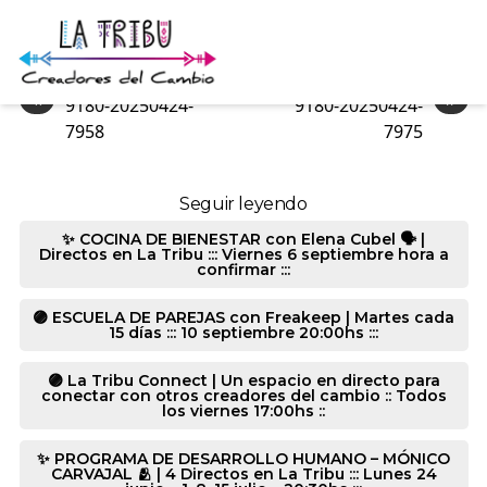
9180-20250424-8283
«
»
9180-20250424-
9180-20250424-
7958
7975
Seguir leyendo
✨ COCINA DE BIENESTAR con Elena Cubel 🗣️ |
Directos en La Tribu ::: Viernes 6 septiembre hora a
confirmar :::
🟣 ESCUELA DE PAREJAS con Freakeep | Martes cada
15 días ::: 10 septiembre 20:00hs :::
🟣 La Tribu Connect | Un espacio en directo para
conectar con otros creadores del cambio :: Todos
los viernes 17:00hs ::
✨ PROGRAMA DE DESARROLLO HUMANO – MÓNICO
CARVAJAL 🫂 | 4 Directos en La Tribu ::: Lunes 24