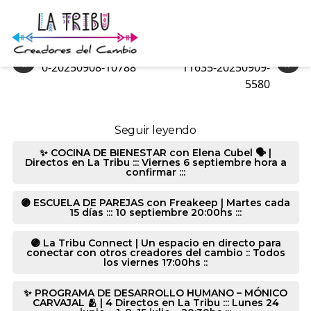
9192-20250909-6355
«
»
0-20250908-10788
11635-20250909-
5580
Seguir leyendo
✨ COCINA DE BIENESTAR con Elena Cubel 🗣️ |
Directos en La Tribu ::: Viernes 6 septiembre hora a
confirmar :::
🟣 ESCUELA DE PAREJAS con Freakeep | Martes cada
15 días ::: 10 septiembre 20:00hs :::
🟣 La Tribu Connect | Un espacio en directo para
conectar con otros creadores del cambio :: Todos
los viernes 17:00hs ::
✨ PROGRAMA DE DESARROLLO HUMANO – MÓNICO
CARVAJAL 🫂 | 4 Directos en La Tribu ::: Lunes 24